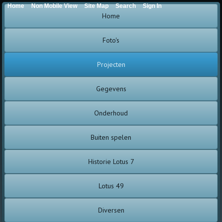
Home
Non Mobile View
Site Map
Search
Sign In
Home
Foto's
Projecten
Gegevens
Onderhoud
Buiten spelen
Historie Lotus 7
Lotus 49
Diversen