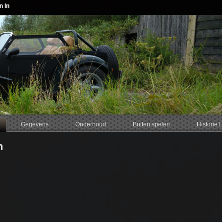
n In
Gegevens
Onderhoud
Buiten spelen
Historie 
n