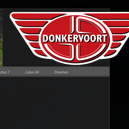
Lotus 7
Lotus 49
Diversen