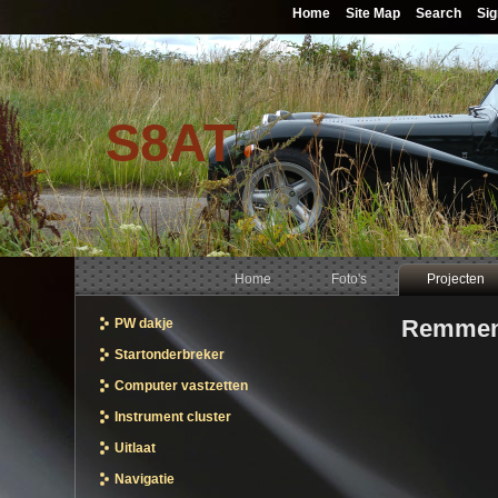
Home
Site Map
Search
Sig
S8AT
Home
Foto's
Projecten
Remme
PW dakje
Startonderbreker
Computer vastzetten
Instrument cluster
Uitlaat
Navigatie