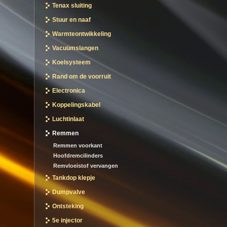
Tenax sluiting
Stuur en naaf
Warmteontwikkeling
Vacuümslangen
Koelsysteem
Rand om de voorruit
Electronica
Koppelingskabel
Luchtinlaat
Remmen
Remmen voorkant
Hoofdremcilinders
Remvloeistof vervangen
Tankdop klepje
Dumpvalve
Ontsteking
5e injector