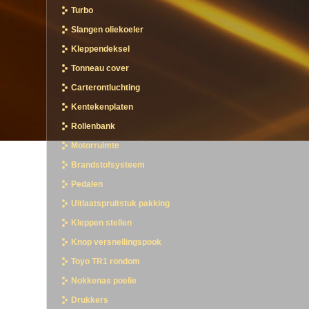
Turbo
Slangen oliekoeler
Kleppendeksel
Tonneau cover
Carterontluchting
Kentekenplaten
Rollenbank
Motorruimte
Brandstofsysteem
Pedalen
Uitlaatspruitstuk pakking
Kleppen stellen
Knop versnellingspook
Toyo TR1 rondom
Nokkenas poelie
Drukkers