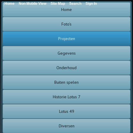
Home
Non Mobile View
Site Map
Search
Sign In
Home
Foto's
Projecten
Gegevens
Onderhoud
Buiten spelen
Historie Lotus 7
Lotus 49
Diversen