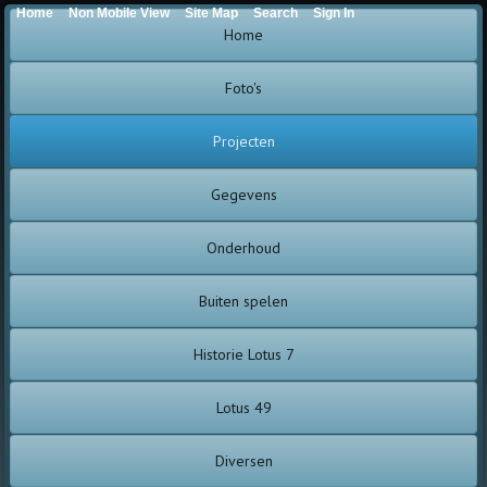
Home
Non Mobile View
Site Map
Search
Sign In
Home
Foto's
Projecten
Gegevens
Onderhoud
Buiten spelen
Historie Lotus 7
Lotus 49
Diversen