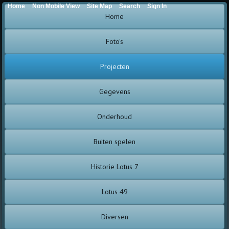
Home
Non Mobile View
Site Map
Search
Sign In
Home
Foto's
Projecten
Gegevens
Onderhoud
Buiten spelen
Historie Lotus 7
Lotus 49
Diversen