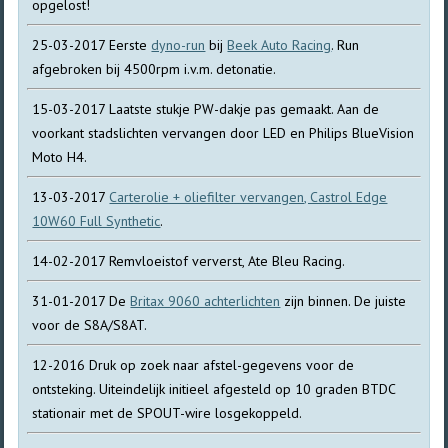
opgelost!
25-03-2017 Eerste
dyno-run
bij
Beek Auto Racing
. Run
afgebroken bij 4500rpm i.v.m. detonatie.
15-03-2017 Laatste stukje PW-dakje pas gemaakt. Aan de
voorkant stadslichten vervangen door LED en Philips BlueVision
Moto H4.
13-03-2017
Carterolie + oliefilter vervangen, Castrol Edge
10W60 Full Synthetic
.
14-02-2017 Remvloeistof ververst, Ate Bleu Racing.
31-01-2017 De
Britax 9060 achterlichten
zijn binnen. De juiste
voor de S8A/S8AT.
12-2016 Druk op zoek naar afstel-gegevens voor de
ontsteking. Uiteindelijk initieel afgesteld op 10 graden BTDC
stationair met de SPOUT-wire losgekoppeld.