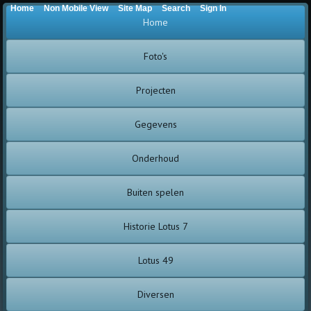
Home
Non Mobile View
Site Map
Search
Sign In
Home
Foto's
Projecten
Gegevens
Onderhoud
Buiten spelen
Historie Lotus 7
Lotus 49
Diversen