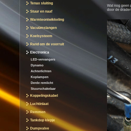
Tenax sluiting
Wat nog geen p
door de draden
Stuur en naaf
Warmteontwikkeling
Vacuümslangen
Koelsysteem
Rand om de voorruit
Electronica
LED-vervangers
Dynamo
Achterlichten
Koplampen
Derde remlicht
Stuurschakelaar
Koppelingskabel
Luchtinlaat
Remmen
Tankdop klepje
Dumpvalve