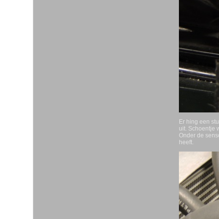
Er hing een stu
uit. Schoentje
Onder de sensor
heeft.