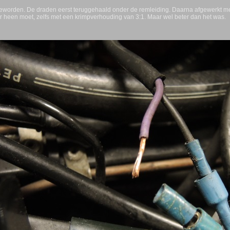
geworden. De draden eerst teruggehaald onder de remleiding. Daarna afgewerkt met k
r heen moet, zelfs met een krimpverhouding van 3:1. Maar wel beter dan het was.