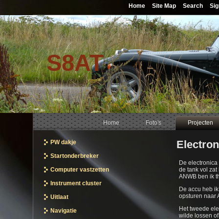
Home
Site Map
Search
Sig
S8AT
Home
Foto's
Projecten
Electron
PW dakje
Startonderbreker
De electronica 
Computer vastzetten
de tank vol zat
ANWB ben ik t
Instrument cluster
De accu heb ik
opsturen naar A
Uitlaat
Het tweede ele
Navigatie
wilde lossen o