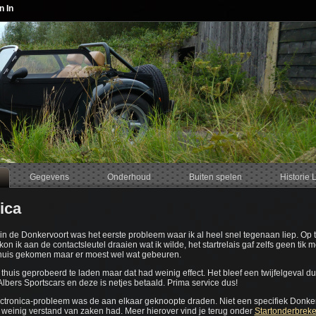
n In
Gegevens
Onderhoud
Buiten spelen
Historie 
ica
in de Donkervoort was het eerste probleem waar ik al heel snel tegenaan liep. Op 
 kon ik aan de contactsleutel draaien wat ik wilde, het startrelais gaf zelfs geen ti
huis gekomen maar er moest wel wat gebeuren.
 thuis geprobeerd te laden maar dat had weinig effect. Het bleef een twijfelgeval
lbers Sportscars en deze is netjes betaald. Prima service dus!
ctronica-probleem was de aan elkaar geknoopte draden. Niet een specifiek Donker
f weinig verstand van zaken had. Meer hierover vind je terug onder
Startonderbreke