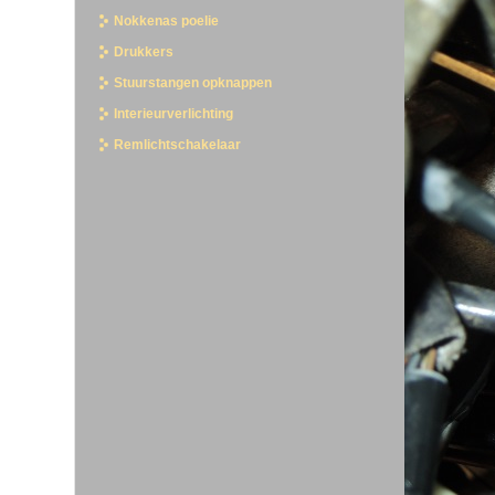
Nokkenas poelie
Drukkers
Stuurstangen opknappen
Interieurverlichting
Remlichtschakelaar