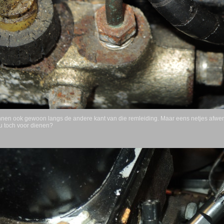
nen ook gewoon langs de andere kant van die remleiding. Maar eens netjes afwerk
u toch voor dienen?