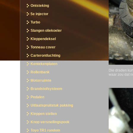
Ontsteking
5e injector
Turbo
Slangen oliekoeler
Kleppendeksel
Tonneau cover
Carterontluchting
Kentekenplaten
Die draden kun
Rollenbank
waar zou dat n
Motorruimte
Brandstofsysteem
Pedalen
Uitlaatspruitstuk pakking
Kleppen stellen
Knop versnellingspook
Toyo TR1 rondom