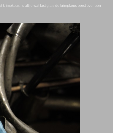
rimpkous. Is altijd wat lastig als de krimpkous eerst over een