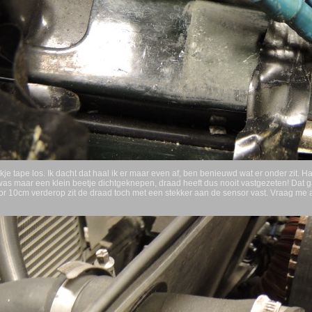
kje tape los. Ik dacht dat haal ik er maar even af, ben benieuwd wat er onder zit.
 was maar een klein beetje dichtgeknepen, draad heeft dus nooit vastgezeten! Dat
 10cm verderop zit de draad toch met een stekker aan de sensor vast. Vraag me af o