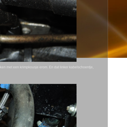
en met een krimpkousje erom. En dat linker kabelschoentje,