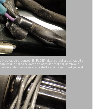
 Ha, twee kabelschoentjes! En FLOEP! daar schoot er een kabeltje
 gaan we dus netjes solderen en afwerken met een krimpkous.
f de vijfde injector waar dit kabeltje voor is wel goed gewerkt