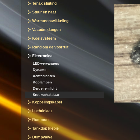
Tenax sluiting
Stuur en naaf
Warmteontwikkeling
Vacuümslangen
Koelsysteem
Rand om de voorruit
Electronica
LED-vervangers
Dynamo
Achterlichten
Koplampen
Derde remlicht
Stuurschakelaar
Koppelingskabel
Luchtinlaat
Remmen
Tankdop klepje
Dumpvalve