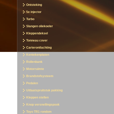
Ontsteking
5e injector
Turbo
Slangen oliekoeler
Kleppendeksel
Tonneau cover
Carterontluchting
Kentekenplaten
Rollenbank
Motorruimte
Brandstofsysteem
Pedalen
Uitlaatspruitstuk pakking
Kleppen stellen
Knop versnellingspook
Toyo TR1 rondom