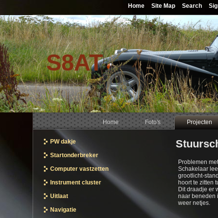
Home
Site Map
Search
Sig
S8AT
Home
Foto's
Projecten
Stuursc
PW dakje
Startonderbreker
Problemen met d
Computer vastzetten
Schakelaar lee
grootlicht-stan
Instrument cluster
hoort te zitte
Dit draadje er 
Uitlaat
naar beneden i
weer netjes.
Navigatie