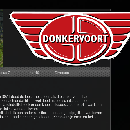
Lotus 7
Lotus 49
Diversen
S8AT deed de toeter het alleen als die er zelf zin in had.
k er achter dat hij het wel deed met de schakelaar in de
 Uiteindelijk bleek er een kabeltje losgeschoten te zijn wat klem
ar dat nu vandaan kwam....
jk heb ik een ander stuk flexibel draad gestript, dit er van boven
token draadje er aan gesoldeerd, Krimpkousje erom en het is