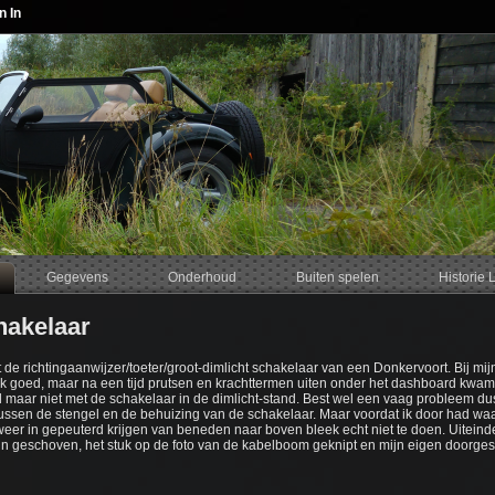
n In
Gegevens
Onderhoud
Buiten spelen
Historie 
hakelaar
e richtingaanwijzer/toeter/groot-dimlicht schakelaar van een Donkervoort. Bij mijn 
k goed, maar na een tijd prutsen en krachttermen uiten onder het dashboard kwam i
d maar niet met de schakelaar in de dimlicht-stand. Best wel een vaag probleem dus.
n tussen de stengel en de behuizing van de schakelaar. Maar voordat ik door had wa
weer in gepeuterd krijgen van beneden naar boven bleek echt niet te doen. Uiteindeli
n geschoven, het stuk op de foto van de kabelboom geknipt en mijn eigen doorges