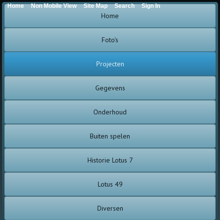
Home
Non Mobile View
Site Map
Search
Sign In
Home
Foto's
Projecten
Gegevens
Onderhoud
Buiten spelen
Historie Lotus 7
Lotus 49
Diversen