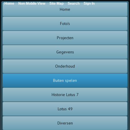
Home
Non Mobile View
Site Map
Search
Sign In
Home
Foto's
Projecten
Gegevens
Onderhoud
Buiten spelen
Historie Lotus 7
Lotus 49
Diversen